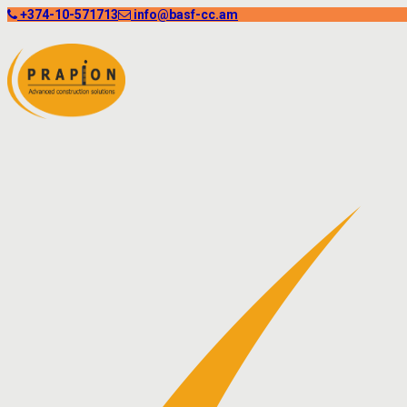
+374-10-571713
info@basf-cc.am