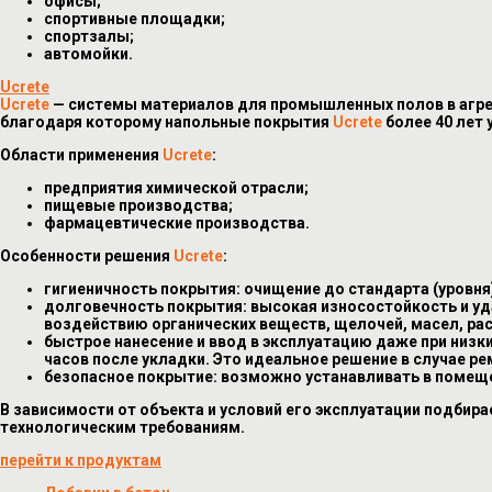
офисы;
спортивные площадки;
спортзалы;
автомойки.
Ucrete
Ucrete
— системы материалов для промышленных полов в агрес
благодаря которому напольные покрытия
Ucrete
более 40 лет
Области применения
Ucrete
:
предприятия химической отрасли;
пищевые производства;
фармацевтические производства.
Особенности решения
Ucrete
:
гигиеничность покрытия: очищение до стандарта (уровн
долговечность покрытия: высокая износостойкость и уда
воздействию органических веществ, щелочей, масел, раст
быстрое нанесение и ввод в эксплуатацию даже при низк
часов после укладки. Это идеальное решение в случае 
безопасное покрытие: возможно устанавливать в помещен
В зависимости от объекта и условий его эксплуатации подби
технологическим требованиям.
перейти к продуктам