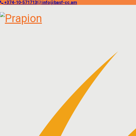
+374-10-571713
info@basf-cc.am