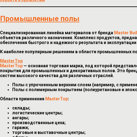
Промышленные полы
Специализированная линейка материалов от бренда
Master Bui
объектов различного назначения. Комплекс продуктов, предн
обеспечения быстрого и надежного результата и эксплуатации 
К наиболее популярным решениям в области промышленных п
MasterTop
MasterTop
— основная торговая марка, под которой представл
покрытия для промышленных и декоративных полов. Это бренд
систем высокого качества для различных отраслей.
Полы с упрочненным верхним слоем (например, с применен
Полы с полимерным покрытием (полиуретановые и эпок
Области применения
MasterTop
:
склады;
логистические центры;
ангары;
производственные цеха;
гаражи;
торговые и выставочные центры;