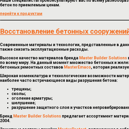
Наши специалисты проконсультируют вас по всему разнообрази
бетон по приемлемым ценам.
перейти к продуктам
Восстановление бетонных сооружени
Современные материалы и технологии, представленные в дан
также снизить эксплуатационные расходы.
Высокое качество материалов бренда
Master Builder Solutions
по всему миру. На данный момент множество бетонных и жел
бетонных ремонтных составов
MasterEmaco
, которая реализу
Широкая номенклатура и технологические возможности мате
наиболее часто встречающиеся виды разрушения бетона:
трещины;
сколы;
оголение арматуры;
шелушение;
разрушение защитного слоя и участков непровибрирован
Бренд
Master Builder Solutions
предлагает ассортимент материа
2004.