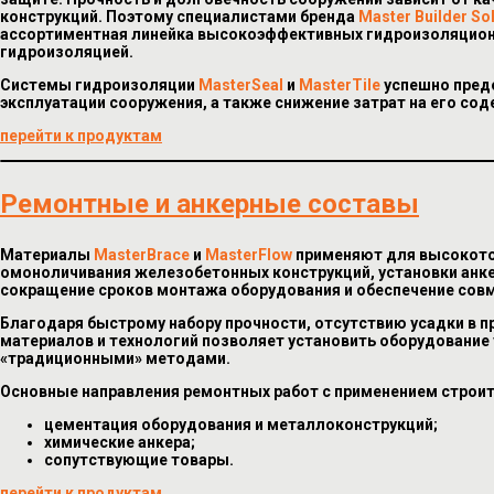
конструкций. Поэтому специалистами бренда
Master Builder So
ассортиментная линейка высокоэффективных гидроизоляционн
гидроизоляцией.
Системы гидроизоляции
MasterSeal
и
MasterTile
успешно пред
эксплуатации сооружения, а также снижение затрат на его сод
перейти к продуктам
Ремонтные и анкерные составы
Материалы
MasterBrace
и
MasterFlow
применяют для высокото
омоноличивания железобетонных конструкций, установки анке
сокращение сроков монтажа оборудования и обеспечение сов
Благодаря быстрому набору прочности, отсутствию усадки в п
материалов и технологий позволяет установить оборудование у
«традиционными» методами.
Основные направления ремонтных работ с применением строи
цементация оборудования и металлоконструкций;
химические анкера;
сопутствующие товары.
перейти к продуктам