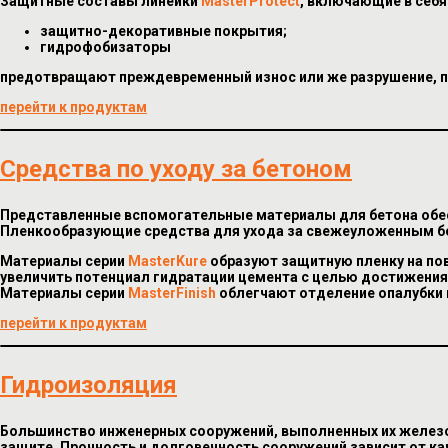
Защитные составы линейки
MasterProtect
, включающие в себя
защитно-декоративные покрытия;
гидрофобизаторы
предотвращают преждевременный износ или же разрушение, 
перейти к продуктам
Средства по уходу за бетоном
Представленные вспомогательные материалы для бетона обес
Пленкообразующие средства для ухода за свежеуложенным бе
Материалы серии
MasterKure
образуют защитную пленку на по
увеличить потенциал гидратации цемента с целью достижения
Материалы серии
MasterFinish
облегчают отделение опалубки 
перейти к продуктам
Гидроизоляция
Большинство инженерных сооружений, выполненных их железо
защите. Прочность и долговечность сооружений зависит от ка