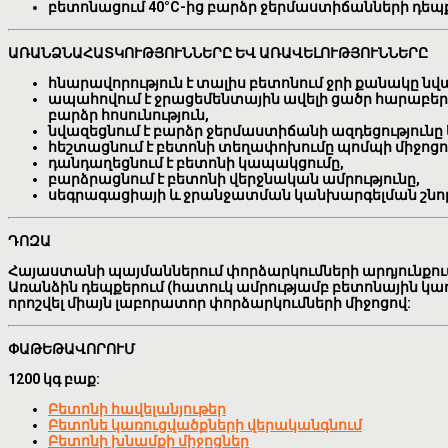
բետոնացում 40°C-ից բարձր ջերմաստիճանների դեպք
ԱՌԱՆՁՆԱՀԱՏԿՈՒԹՅՈՒՆՆԵՐԸ ԵՎ ԱՌԱՎԵԼՈՒԹՅՈՒՆՆԵՐԸ
հնարավորություն է տալիս բետոնում ջրի քանակը նվա
ապահովում է ջրացեմենտային ավելի ցածր հարաբեր
բարձր հոսունություն,
նվազեցնում է բարձր ջերմաստիճանի ազդեցություն
հեշտացնում է բետոնի տեղափոխումը պոմպի միջոցո
դանդաղեցնում է բետոնի կապակցումը,
բարձրացնում է բետոնի վերջնական ամրությունը,
սեգրագացիայի և ջրանջատման կանխարգելման շնորհ
ԴՈԶԱ
Հայաստանի պայմաններում փորձարկումների արդյունքում ստ
Առանձին դեպքերում (հատուկ ամրությամբ բետոնային կառ
որոշվել միայն լաբորատոր փորձարկումների միջոցով:
ՓԱԹԵԹԱՎՈՐՈՒՄ
1200 կգ բաք:
Բետոնի հավելանյութեր
Բետոնե կառուցվածքների վերականգնում
Բետոնի խնամքի միջոցներ