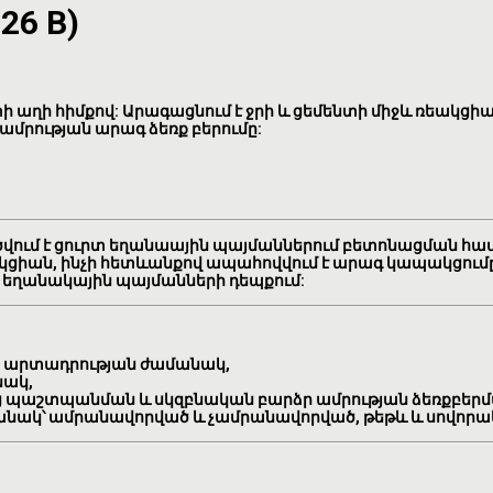
326 B)
ղի հիմքով: Արագացնում է ջրի և ցեմենտի միջև ռեակցիան
մրության արագ ձեռք բերումը:
ծվում է ցուրտ եղանաային պայմաններում բետոնացման հա
 ռեակցիան, ինչի հետևանքով ապահովվում է արագ կապակցո
րտ եղանակային պայմանների դեպքում:
 արտադրության ժամանակ,
նակ,
ւց պաշտպանման և սկզբնական բարձր ամրության ձեռքբեր
մանակ՝ ամրանավորված և չամրանավորված, թեթև և սովորա