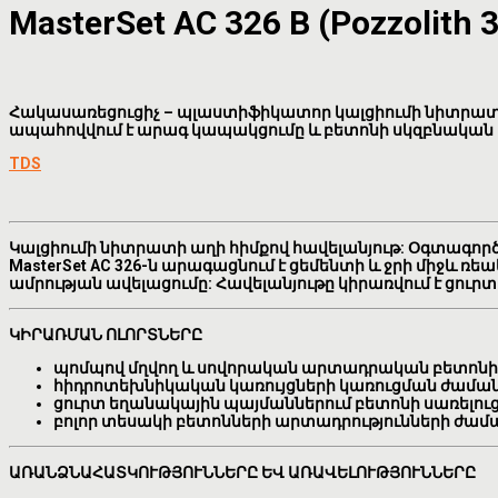
MasterSet AC 326 B (Pozzolith 
Հակասառեցուցիչ – պլաստիֆիկատոր կալցիումի նիտրատի ա
ապահովվում է արագ կապակցումը և բետոնի սկզբնական ա
TDS
Կալցիումի նիտրատի աղի հիմքով հավելանյութ: Օգտագոր
MasterSet AC 326-ն արագացնում է ցեմենտի և ջրի միջև
ամրության ավելացումը: Հավելանյութը կիրառվում է ցու
ԿԻՐԱՌՄԱՆ ՈԼՈՐՏՆԵՐԸ
պոմպով մղվող և սովորական արտադրական բետոնի
հիդրոտեխնիկական կառույցների կառուցման ժամա
ցուրտ եղանակային պայմաններում բետոնի սառելո
բոլոր տեսակի բետոնների արտադրությունների ժա
ԱՌԱՆՁՆԱՀԱՏԿՈՒԹՅՈՒՆՆԵՐԸ ԵՎ ԱՌԱՎԵԼՈՒԹՅՈՒՆՆԵՐԸ